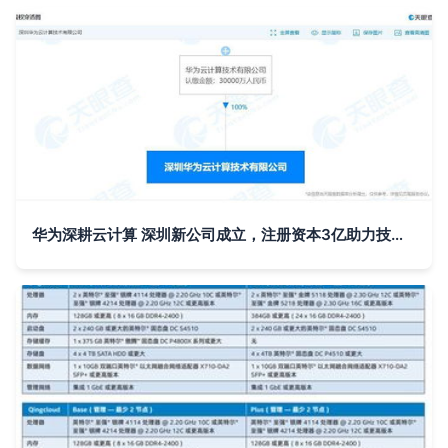
华为深耕云计算 深圳新公司成立，注册资本3亿助力技术革新