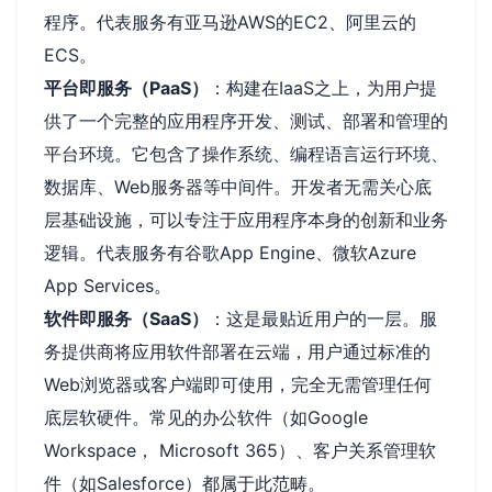
程序。代表服务有亚马逊AWS的EC2、阿里云的
ECS。
平台即服务（PaaS）
：构建在IaaS之上，为用户提
供了一个完整的应用程序开发、测试、部署和管理的
平台环境。它包含了操作系统、编程语言运行环境、
数据库、Web服务器等中间件。开发者无需关心底
层基础设施，可以专注于应用程序本身的创新和业务
逻辑。代表服务有谷歌App Engine、微软Azure
App Services。
软件即服务（SaaS）
：这是最贴近用户的一层。服
务提供商将应用软件部署在云端，用户通过标准的
Web浏览器或客户端即可使用，完全无需管理任何
底层软硬件。常见的办公软件（如Google
Workspace， Microsoft 365）、客户关系管理软
件（如Salesforce）都属于此范畴。