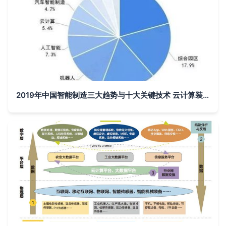
2019年中国智能制造三大趋势与十大关键技术 云计算装备技术服务的崛起