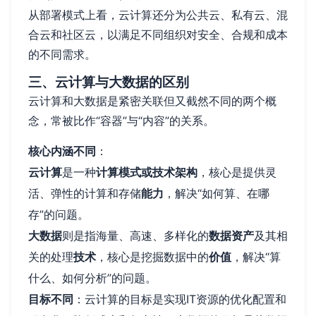
从部署模式上看，云计算还分为公共云、私有云、混
合云和社区云，以满足不同组织对安全、合规和成本
的不同需求。
三、云计算与大数据的区别
云计算和大数据是紧密关联但又截然不同的两个概
念，常被比作“容器”与“内容”的关系。
核心内涵不同
：
云计算
是一种
计算模式或技术架构
，核心是提供灵
活、弹性的计算和存储
能力
，解决“如何算、在哪
存”的问题。
大数据
则是指海量、高速、多样化的
数据资产
及其相
关的处理
技术
，核心是挖掘数据中的
价值
，解决“算
什么、如何分析”的问题。
目标不同
：云计算的目标是实现IT资源的优化配置和