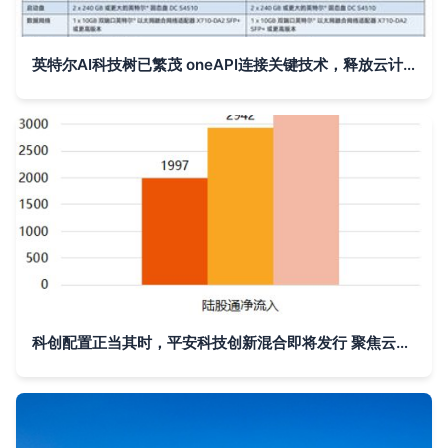
英特尔AI科技树已繁茂 oneAPI连接关键技术，释放云计算装备技术服务领域的产业价值
科创配置正当其时，平安科技创新混合即将发行 聚焦云计算装备技术服务新机遇