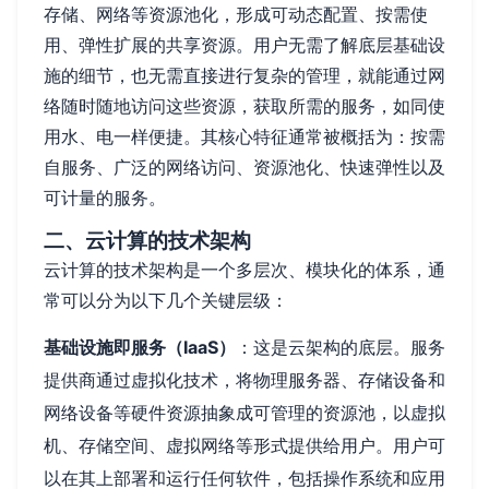
存储、网络等资源池化，形成可动态配置、按需使
用、弹性扩展的共享资源。用户无需了解底层基础设
施的细节，也无需直接进行复杂的管理，就能通过网
络随时随地访问这些资源，获取所需的服务，如同使
用水、电一样便捷。其核心特征通常被概括为：按需
自服务、广泛的网络访问、资源池化、快速弹性以及
可计量的服务。
二、云计算的技术架构
云计算的技术架构是一个多层次、模块化的体系，通
常可以分为以下几个关键层级：
基础设施即服务（IaaS）
：这是云架构的底层。服务
提供商通过虚拟化技术，将物理服务器、存储设备和
网络设备等硬件资源抽象成可管理的资源池，以虚拟
机、存储空间、虚拟网络等形式提供给用户。用户可
以在其上部署和运行任何软件，包括操作系统和应用